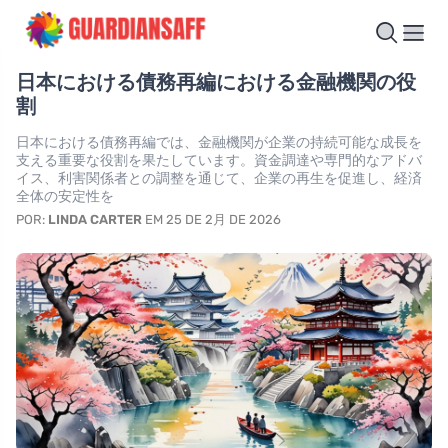
日本における債務再編における金融機関の役
割
日本における債務再編では、金融機関が企業の持続可能な成長を
支える重要な役割を果たしています。資金調達や専門的なアドバ
イス、利害関係者との調整を通じて、企業の再生を促進し、経済
全体の安定性を
POR:
LINDA CARTER
EM 25 DE 2月 DE 2026