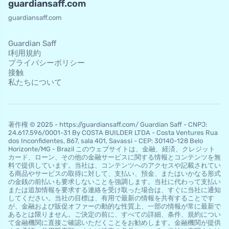
guardiansaff.com
guardiansaff.com
Guardian Saff
l利用規約
プライバシーポリシー
接触
私たちについて
著作権 © 2025 - https://guardiansaff.com/ Guardian Saff - CNPJ:
24.617.596/0001-31 By COSTA BUILDER LTDA - Costa Ventures Rua
dos Inconfidentes, 867, sala 401, Savassi - CEP: 30140-128 Belo
Horizo​​nte/MG - Brazil このウェブサイトは、金融、経済、クレジット
カード、ローン、その他の金融サービスに関する情報とコンテンツを無
料で提供しています。当社は、コンテンツへのアクセスや記載されてい
る商品やサービスの取得に対して、支払い、預金、またはいかなる形式
の金銭の前払いも要求しないことを強調します。当社に代わって支払い
または追加情報を要求する連絡を受け取った場合は、すぐに当社に通知
してください。当社の目標は、有用で最新の情報を共有することです
が、金融および販促オファーの動的な性質上、一部の情報が常に最新で
あるとは限りません。ご決定の前に、すべての詳細、条件、規約につい
て金融機関に直接ご確認いただくことをお勧めします。金融機関が提供