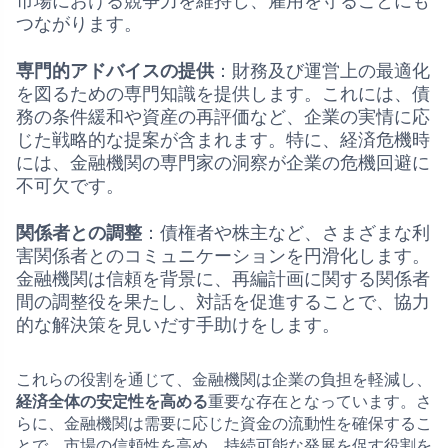
市場における競争力を維持し、雇用を守ることにも
つながります。
専門的アドバイスの提供
：財務及び運営上の最適化
を図るための専門知識を提供します。これには、債
務の条件緩和や資産の再評価など、企業の実情に応
じた戦略的な提案が含まれます。特に、経済危機時
には、金融機関の専門家の洞察が企業の危機回避に
不可欠です。
関係者との調整
：債権者や株主など、さまざまな利
害関係者とのコミュニケーションを円滑化します。
金融機関は信頼を背景に、再編計画に関する関係者
間の調整役を果たし、対話を促進することで、協力
的な解決策を見いだす手助けをします。
これらの役割を通じて、金融機関は企業の負担を軽減し、
経済全体の安定性を高める
重要な存在となっています。さ
らに、金融機関は需要に応じた資金の流動性を確保するこ
とで、市場の信頼性を高め、持続可能な発展を促す役割を