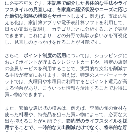
に必要不可欠です。
本記事で紹介した具体的な手法やライ
フスタイルの見直しは、各家庭の経済状況やニーズに応じ
た適切な戦略の構築をサポートします。
例えば、支出の見
える化は、家計簿アプリや電子表計算ソフトを利用して、
日々の支出を記録し、カテゴリごとに分析することで実現
できます。これにより、どの分野で無駄が多いかを可視化
し、見直しのきっかけを作ることが可能です。
さらに、
ポイント制度の活用
については、ショッピングに
おいてポイントが貯まるクレジットカードや、特定の店舗
の会員サービスを利用することで、実質的な支出を削減す
る手段が豊富にあります。例えば、特定のスーパーマーケ
ットでは、火曜日や水曜日に利用するとポイント還元が高
まる傾向があり、こういった情報を活用することでお得に
買い物ができます。
また、安価な選択肢の模索は、例えば、季節の旬の食材を
使った料理や、特売品を狙った買い物によって、必要な支
出を抑えることが可能です。
節約型のライフスタイルを採
用することで、一時的な支出削減だけでなく、将来的な貯