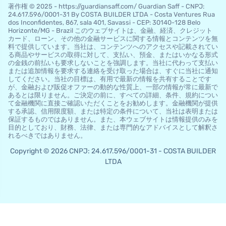
著作権 © 2025 - https://guardiansaff.com/ Guardian Saff - CNPJ:
24.617.596/0001-31 By COSTA BUILDER LTDA - Costa Ventures Rua
dos Inconfidentes, 867, sala 401, Savassi - CEP: 30140-128 Belo
Horizo​​nte/MG - Brazil このウェブサイトは、金融、経済、クレジット
カード、ローン、その他の金融サービスに関する情報とコンテンツを無
料で提供しています。当社は、コンテンツへのアクセスや記載されてい
る商品やサービスの取得に対して、支払い、預金、またはいかなる形式
の金銭の前払いも要求しないことを強調します。当社に代わって支払い
または追加情報を要求する連絡を受け取った場合は、すぐに当社に通知
してください。当社の目標は、有用で最新の情報を共有することです
が、金融および販促オファーの動的な性質上、一部の情報が常に最新で
あるとは限りません。ご決定の前に、すべての詳細、条件、規約につい
て金融機関に直接ご確認いただくことをお勧めします。金融機関が提供
する承認、信用限度額、または特定の条件について、当社は表明または
保証するものではありません。また、本ウェブサイトは情報提供のみを
目的としており、財務、法律、または専門的なアドバイスとして解釈さ
れるべきではありません。
Copyright © 2026 CNPJ: 24.617.596/0001-31 - COSTA BUILDER
LTDA