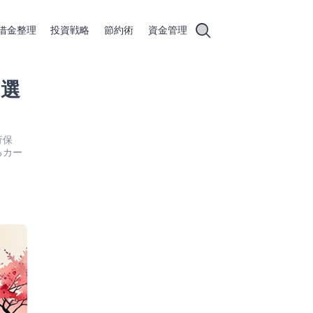
借金整理
投資戦略
節約術
資金管理
の選
行保
るカー