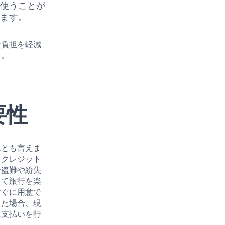
に使うことが
きます。
な負担を軽減
う。
要性
ムとも言えま
。クレジット
一盗難や紛失
して旅行を楽
すぐに用意で
じた場合、現
に支払いを行