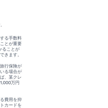
す。
生する手数料
ぶことが重要
かることが
減できます。
る旅行保険が
ている場合が
えば、某クレ
000万円
ける費用を抑
ットカードを