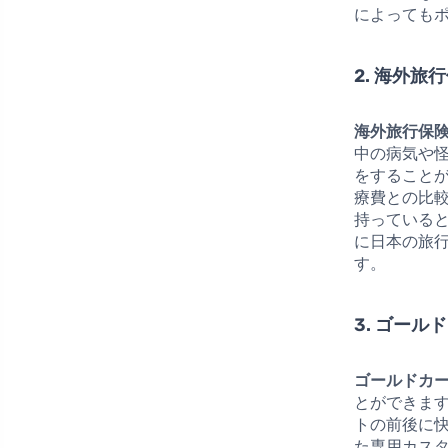
によっても
2. 海外
海外旅行保
中の病気や
をすること
療費との比
持っている
に日本の旅
す。
3. ゴー
ゴールドカ
とができま
トの前後に
た専用カス