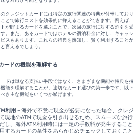
迅速な対応が可能となります。
くのクレジットカードには特定の旅行関連の特典が付帯してお
ることで旅行コストを効果的に抑えることができます。例えば
ントが貯まるカードを選ぶことで、次回の旅行に対する割引を
ます。また、あるカードではホテルの宿泊料金に対し、キャッ
ービスもあります。これらの特典を熟知し、賢く利用すること
鍵と言えるでしょう。
カードの機能を理解する
カードは単なる支払い手段ではなく、さまざまな機能や特典を
の機能を理解することが、適切なカード選びの第一歩です。以
くべき主な機能をいくつか挙げます。
TM利用
– 海外で不意に現金が必要になった場合、クレ
て現地のATMで現金を引き出せるため、スムーズな旅
だし、海外ATM利用時には一定の手数料が発生するこ
用するカードの条件をあらかじめチェックしておくこ