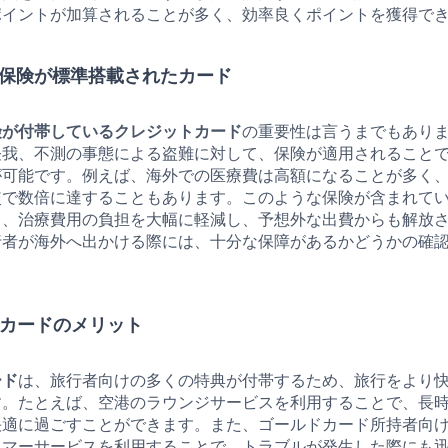
ポイントが加算されることが多く、効率良くポイントを獲得で
旅行保険が標準搭載されたカード
険が付帯しているクレジットカード
の重要性は言うまでもあり
怪我、不測の事態による盗難に対して、保険が適用されること
が可能です。例えば、海外での医療費は高額になることが多く
較で数倍に達することもあります。このような保険が含まれて
と、治療費用の負担を大幅に軽減し、予想外な出費からも解放
行者が海外へ出かける際には、十分な保障があるかどうかの確
ルドカードのメリット
ード
は、旅行者向けの多くの特典が付帯するため、旅行をより
す。たとえば、空港のラウンジサービスを利用することで、長
快適に過ごすことができます。また、ゴールドカード所持者向
タマーサービスを利用することで、トラブルが発生した際にも