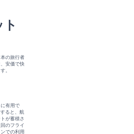
ット
日本の旅行者
は、安価で快
ます。
常に有用で
用すると、航
ントが蓄積さ
次回のフライ
ランでの利用