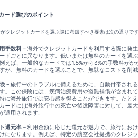
カード選びのポイント
者がクレジットカードを選ぶ際に考慮すべき要素は次の通りで
用手数料
– 海外でクレジットカードを利用する際に発
ードごとに異なります。低いまたは無料のカードを選
例えば、一般的なカードでは1.5%から3%の手数料がか
すが、無料のカードを選ぶことで、無駄なコストを削
険
– 旅行中のトラブルに備えるために、自動付帯され
す。この保険には、疾病治療費用や盗難補償が含まれ
特に海外旅行では安心感を得ることができます。たと
カードには海外旅行中の死亡や後遺障害に対して、最大1,
が適用されます。
ト還元率
– 利用金額に応じた還元が魅力で、旅行にお
けになります。例えば、特定の航空会社提携のクレジ