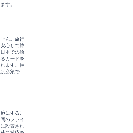
きます。
ません。旅行
で安心して旅
、日本での治
いるカードを
されます。特
認は必須で
快適にするこ
時間のフライ
けに設置され
迅速に対応を