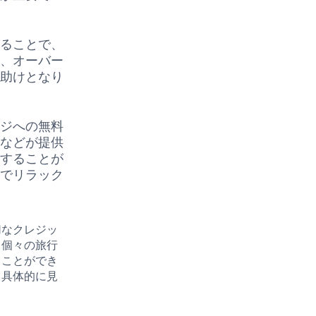
することで、
り、オーバー
手助けとなり
ンジへの無料
スなどが提供
現することが
ジでリラック
切なクレジッ
、個々の旅行
ることができ
て具体的に見