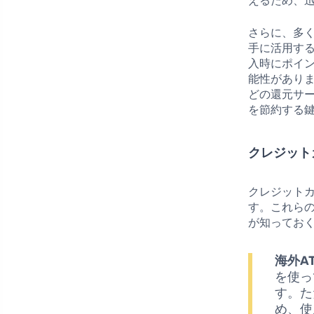
えるため、
さらに、多
手に活用す
入時にポイ
能性があり
どの還元サ
を節約する
クレジット
クレジット
す。これら
が知ってお
海外A
を使っ
す。た
め、使