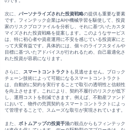
のです。
次に、
パーソナライズされた投資戦略
の提供も重要な要素
です。フィンテック企業はAIや機械学習を駆使して、投資
家のリスクプロファイルを分析し、それに基づいたカスタ
マイズされた投資戦略を提案します。このようなサービス
は、特に初心者や資産運用に不安を感じている投資家にと
って大変有益です。具体的には、個々のライフスタイルや
目標に基づいたアドバイスが行われるため、自己最適化さ
れた投資が容易になります。
さらに、
スマートコントラクト
も見逃せません。ブロック
チェーン技術によって可能になるスマートコントラクト
は、自動的に契約を実行することで取引の透明性と信頼性
を向上させます。これにより、契約不履行のリスクが低下
し、運用コストを削減できます。例えば、不動産ファンド
において、物件の売買契約をスマートコントラクトによっ
て管理することで、スムーズな取引が実現されています。
また、
ボトムアップの投資手法
の観点からもフィンテック
は進化を促しています。データ駆動型のアプローチは、な