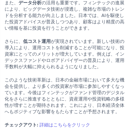
また、
データ分析
の活用も重要です。フィンテックの進展
により、ビッグデータ技術が浸透し、複雑な市場のトレン
ドを分析する能力が向上しました。日本では、AIを駆使し
た投資アドバイスが普及しつつあり、顧客はより精度の高
い情報を基に投資を行うことができます。
さらに、
低コスト運用
が実現されています。新しい技術の
導入により、運用コストを削減することが可能になり、投
資家にとってのメリットが増大しています。例えば、イン
デックスファンドやロボアドバイザーの普及により、運用
手数料が大幅に抑えられるようになりました。
このような技術革新は、日本の金融市場において多大な機
会を提供し、より多くの投資家が市場に参加しやすくなっ
ています。今後はフィンテックがファンド管理のデジタル
化をさらに推進するとともに、資産運用や投資戦略の多様
性が増すことが期待されます。これにより、日本経済全体
へもポジティブな影響をもたらすことが予想されます。
チェックアウト:
詳細はこちらをクリック