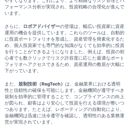
やすくなります。これにより、より精緻なリスク管理とパ
フォーマンス分析が実現され、投資戦略の合理化が進んで
います。
さらに、
ロボアドバイザー
の登場は、幅広い投資家に資産
運用の機会を提供しています。これらのツールは、自動的
に投資ポートフォリオを形成し、資産管理を簡素化するた
め、個人投資家でも専門的な知識がなくても効率的に投資
を行うことができるようになりました。例えば、投資の初
心者でも数クリックでリスク許容度に応じた最適なポート
フォリオへアクセスできるため、資産運用の敷居が大幅に
下がっています。
また、
規制技術（RegTech）
は、金融業界における透明
性と信頼性の確保を可能にします。金融機関が遵守すべき
規制を効率的に管理することで、コンプライアンスの向上
が図られ、顧客はより安心して投資を行える環境が整いつ
つあります。たとえば、レポーティングの自動化により、
金融機関は迅速に法令遵守を確認し、透明性のある業務運
営が実現されています。