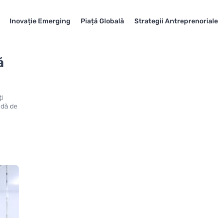
Inovație Emerging
Piață Globală
Strategii Antreprenorial
ă
i
adă de