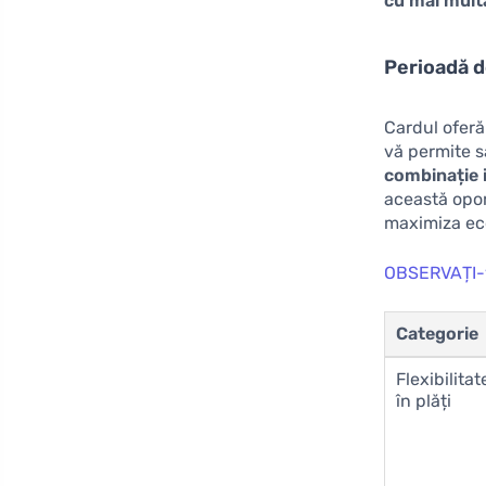
cu mai multă
Perioadă d
Cardul oferă
vă permite s
combinație i
această opor
maximiza ec
OBSERVAȚI-
Categorie
Flexibilitat
în plăți