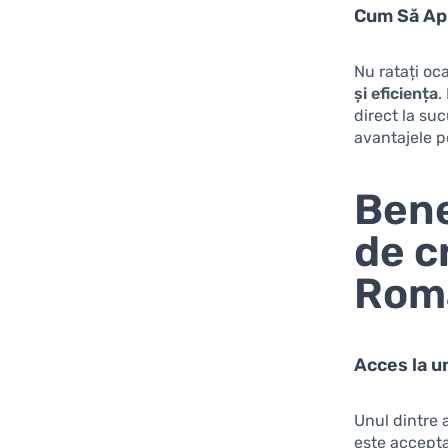
Cum Să Apl
Nu ratați oc
și eficiența
.
direct la su
avantajele p
Benef
de c
Rom
Acces la u
Unul dintre
este accepta