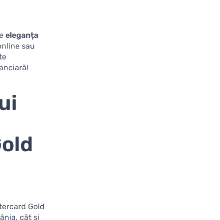
te
eleganța
 online sau
te
anciară!
ui
old
tercard Gold
nia, cât și