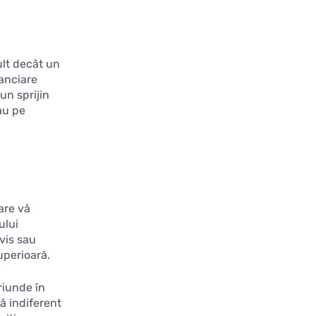
lt decât un
nanciare
un sprijin
au pe
are vă
ului
 vis sau
uperioară.
oriunde în
ă indiferent