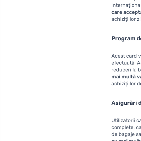
internaționa
care accept
achizițiilor 
Program d
Acest card v
efectuată. A
reduceri la 
mai multă va
achizițiilor d
Asigurări 
Utilizatorii
complete, ca
de bagaje sa