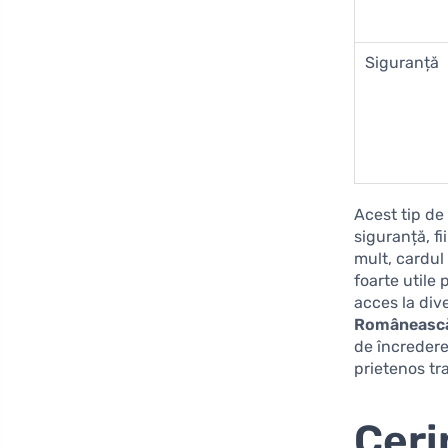
Siguranță
Acest tip de
siguranță, fi
mult, cardul
foarte utile
acces la div
Românească
de încredere 
prietenos tr
Ceri