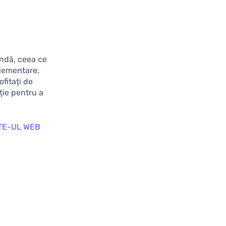
ândă, ceea ce
liementare,
rofitați de
ție pentru a
TE-UL WEB