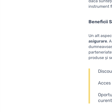
dacă sunteți 
instrument f
Beneficii 
Un alt aspec
asigurare
. 
dumneavoastră
parteneriate
produse și se
Discou
Acces 
Oportu
curen