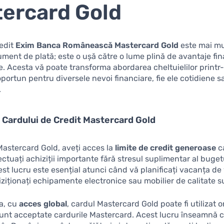
ercard Gold
redit
Exim Banca Românească Mastercard Gold
este mai mu
ument de plată; este o ușă către o lume plină de avantaje fi
e. Acesta vă poate transforma abordarea cheltuielilor printr-
oportun pentru diversele nevoi financiare, fie ele cotidiene s
.
 Cardului de Credit Mastercard Gold
astercard Gold, aveți acces la
limite de credit generoase
c
ectuați achiziții importante fără stresul suplimentar al buget
est lucru este esențial atunci când vă planificați vacanța de
hiziționați echipamente electronice sau mobilier de calitate s
a, cu
acces global
, cardul Mastercard Gold poate fi utilizat 
nt acceptate cardurile Mastercard. Acest lucru înseamnă c