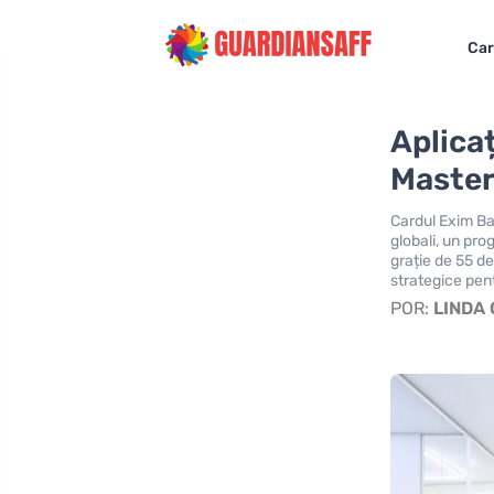
Car
Aplica
Master
Cardul Exim B
globali, un pr
grație de 55 de
strategice pentr
POR:
LINDA