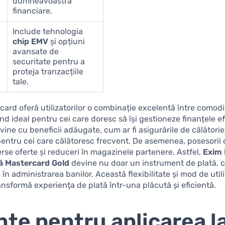
dumneavoastră
financiare.
Include tehnologia
chip EMV
și opțiuni
avansate de
securitate pentru a
proteja tranzacțiile
tale.
 card oferă utilizatorilor o combinație excelentă între comodi
ind ideal pentru cei care doresc să își gestioneze finanțele ef
 vine cu beneficii adăugate, cum ar fi asigurările de călătorie
 pentru cei care călătoresc frecvent. De asemenea, posesorii
erse oferte și reduceri în magazinele partenere. Astfel,
Exim
 Mastercard Gold
devine nu doar un instrument de plată, ci 
în administrarea banilor. Această flexibilitate și mod de util
ansformă experiența de plată într-una plăcută și eficientă.
nțe pentru aplicarea l