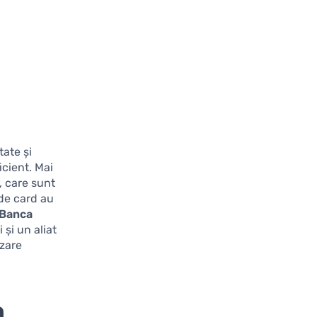
tate și
icient. Mai
, care sunt
 de card au
 Banca
și un aliat
izare
a