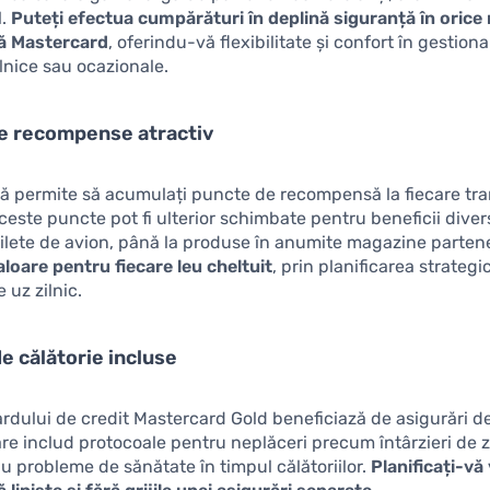
l.
Puteți efectua cumpărături în deplină siguranță în oric
ă Mastercard
, oferindu-vă flexibilitate și confort în gestion
zilnice sau ocazionale.
e recompense atractiv
ă permite să acumulați puncte de recompensă la fiecare tra
ceste puncte pot fi ulterior schimbate pentru beneficii divers
bilete de avion, până la produse în anumite magazine parten
loare pentru fiecare leu cheltuit
, prin planificarea strategi
e uz zilnic.
de călătorie incluse
 cardului de credit Mastercard Gold beneficiază de asigurări d
re includ protocoale pentru neplăceri precum întârzieri de z
u probleme de sănătate în timpul călătoriilor.
Planificați-vă