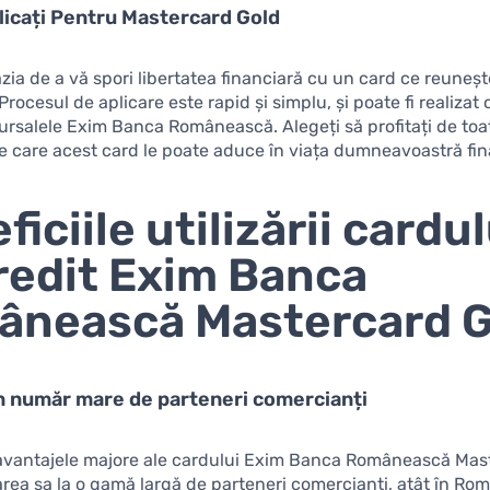
icați Pentru Mastercard Gold
azia de a vă spori libertatea financiară cu un card ce reuneș
 Procesul de aplicare este rapid și simplu, și poate fi realizat
cursalele Exim Banca Românească. Alegeți să profitați de toa
e care acest card le poate aduce în viața dumneavoastră fin
iciile utilizării cardul
redit Exim Banca
ânească Mastercard G
n număr mare de parteneri comercianți
 avantajele majore ale cardului Exim Banca Românească Mas
rea sa la o gamă largă de parteneri comercianți, atât în Româ