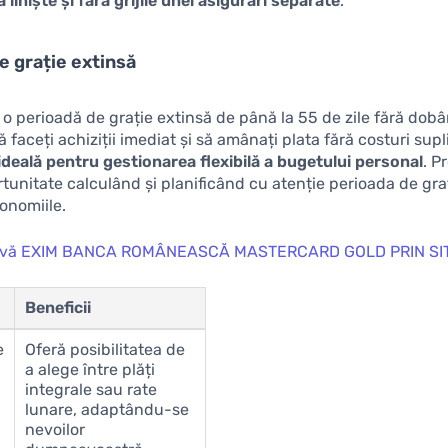
 liniște și fără grijile unei asigurări separate
.
e grație extinsă
 o perioadă de grație extinsă de până la 55 de zile fără dob
ă faceți achiziții imediat și să amânați plata fără costuri sup
deală pentru gestionarea flexibilă a bugetului personal
. P
tunitate calculând și planificând cu atenție perioada de gra
onomiile.
vă EXIM BANCA ROMÂNEASCĂ MASTERCARD GOLD PRIN SI
Beneficii
e
Oferă posibilitatea de
a alege între plăți
integrale sau rate
lunare, adaptându-se
nevoilor