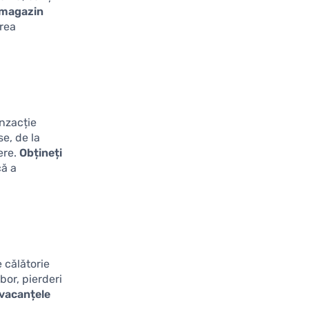
e magazin
area
nzacție
e, de la
ere.
Obțineți
că a
e călătorie
bor, pierderi
 vacanțele