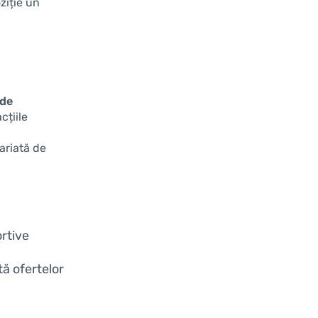
ziție un
 de
cțiile
ariată de
ortive
tă ofertelor