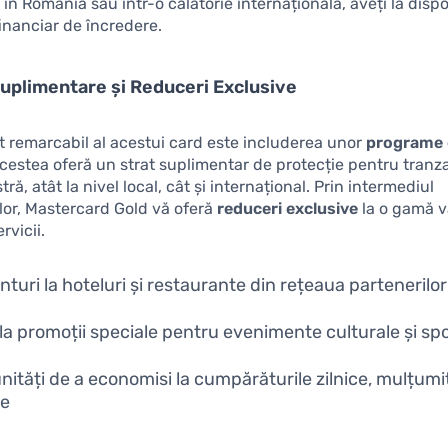
în România sau într-o călătorie internațională, aveți la dispo
inanciar de încredere.
Suplimentare și Reduceri Exclusive
t remarcabil al acestui card este includerea unor
programe
Acestea oferă un strat suplimentar de protecție pentru tranza
, atât la nivel local, cât și internațional. Prin intermediul
lor, Mastercard Gold vă oferă
reduceri exclusive
la o gamă v
rvicii.
nturi la hoteluri și restaurante din rețeaua partenerilor
la promoții speciale pentru evenimente culturale și sp
nități de a economisi la cumpărăturile zilnice, mulțumi
te