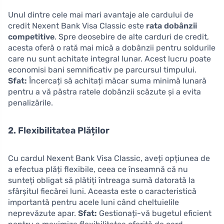
Unul dintre cele mai mari avantaje ale cardului de
credit Nexent Bank Visa Classic este
rata dobânzii
competitive
. Spre deosebire de alte carduri de credit,
acesta oferă o rată mai mică a dobânzii pentru soldurile
care nu sunt achitate integral lunar. Acest lucru poate
economisi bani semnificativ pe parcursul timpului.
Sfat:
Încercați să achitați măcar suma minimă lunară
pentru a vă păstra ratele dobânzii scăzute și a evita
penalizările.
2. Flexibilitatea Plăților
Cu cardul Nexent Bank Visa Classic, aveți opțiunea de
a efectua plăți flexibile, ceea ce înseamnă că nu
sunteți obligat să plătiți întreaga sumă datorată la
sfârșitul fiecărei luni. Aceasta este o caracteristică
importantă pentru acele luni când cheltuielile
neprevăzute apar.
Sfat:
Gestionați-vă bugetul eficient