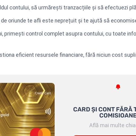
ldul contului, să urmărești tranzacțiile și să efectuezi plă
 de oriunde te afli este neprețuit și te ajută să economis
lui, primești control complet asupra contului, cu toate inf
stiona eficient resursele financiare, fără niciun cost supl
CARD ȘI CONT FĂRĂ 
COMISIOAN
Află mai multe chiar