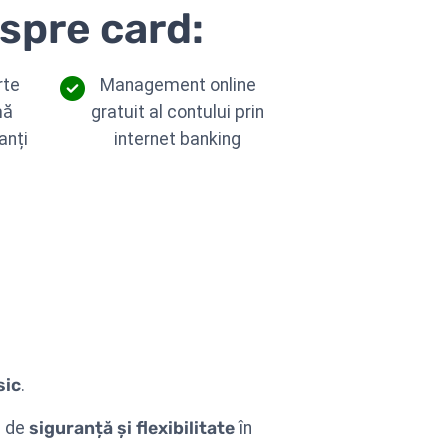
espre card:
rte
Management online
mă
gratuit al contului prin
anți
internet banking
sic
.
e de
siguranță și flexibilitate
în