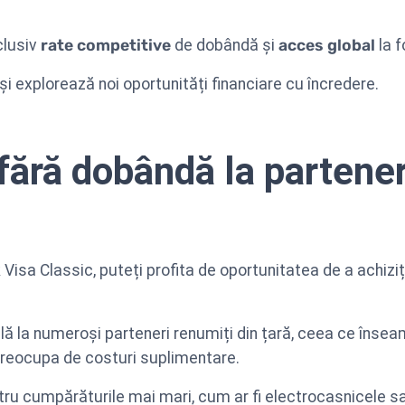
clusiv
rate competitive
de dobândă și
acces global
la f
 și explorează noi oportunități financiare cu încredere.
fără dobândă la partener
 Visa Classic, puteți profita de oportunitatea de a achizi
ilă la numeroși parteneri renumiți din țară, ceea ce înse
preocupa de costuri suplimentare.
ru cumpărăturile mai mari, cum ar fi electrocasnicele sa