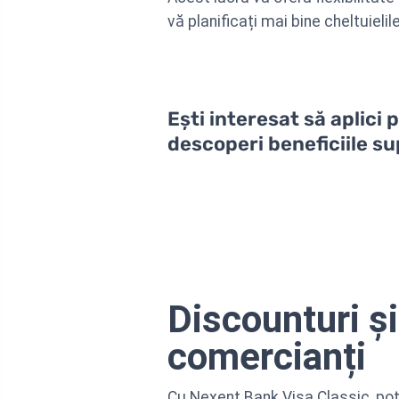
vă planificați mai bine cheltuielil
Ești interesat să aplici
descoperi beneficiile su
Discounturi și
comercianți
Cu Nexent Bank Visa Classic, poți