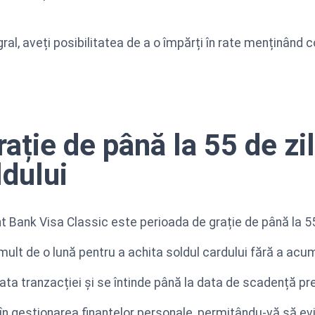
egral, aveți posibilitatea de a o împărți în rate menținând
ație de până la 55 de zi
ldului
nt Bank Visa Classic este perioada de grație de până la 55
ult de o lună pentru a achita soldul cardului fără a ac
ata tranzacției și se întinde până la data de scadență pr
e în gestionarea finanțelor personale, permițându-vă să ev