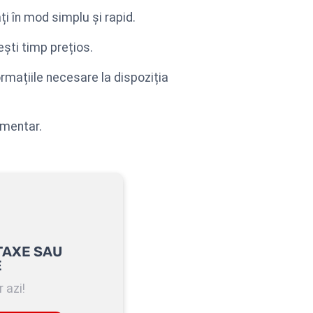
ți în mod simplu și rapid.
ești timp prețios.
ormațiile necesare la dispoziția
imentar.
TAXE SAU
E
 azi!