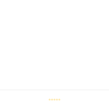
⭐⭐⭐⭐⭐