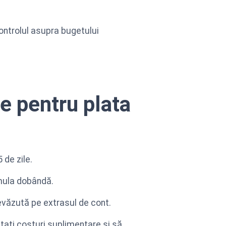
 controlul asupra bugetului
le pentru plata
 de zile.
umula dobândă.
evăzută pe extrasul de cont.
itați costuri suplimentare și să