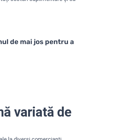
nul de mai jos pentru a
mă variată de
ale la diverși comercianți