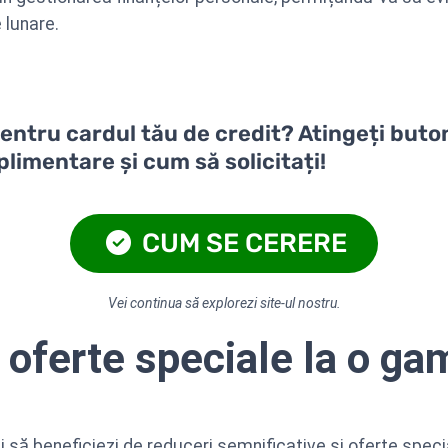
e lunare.
 pentru cardul tău de credit? Atingeți buto
plimentare și cum să solicitați!
CUM SE CERERE
Vei continua să explorezi site-ul nostru.
 oferte speciale la o ga
 să beneficiezi de reduceri semnificative și oferte speci