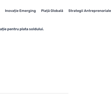
Inovație Emerging
Piață Globală
Strategii Antreprenorial
ație pentru plata soldului.