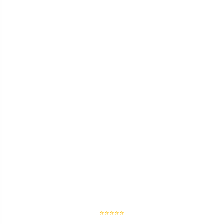
⭐⭐⭐⭐⭐