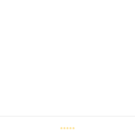
⭐⭐⭐⭐⭐