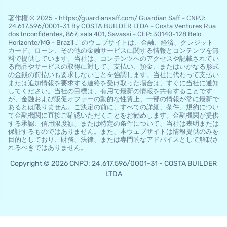
著作権 © 2025 - https://guardiansaff.com/ Guardian Saff - CNPJ:
24.617.596/0001-31 By COSTA BUILDER LTDA - Costa Ventures Rua
dos Inconfidentes, 867, sala 401, Savassi - CEP: 30140-128 Belo
Horizo​​nte/MG - Brazil このウェブサイトは、金融、経済、クレジット
カード、ローン、その他の金融サービスに関する情報とコンテンツを無
料で提供しています。当社は、コンテンツへのアクセスや記載されてい
る商品やサービスの取得に対して、支払い、預金、またはいかなる形式
の金銭の前払いも要求しないことを強調します。当社に代わって支払い
または追加情報を要求する連絡を受け取った場合は、すぐに当社に通知
してください。当社の目標は、有用で最新の情報を共有することです
が、金融および販促オファーの動的な性質上、一部の情報が常に最新で
あるとは限りません。ご決定の前に、すべての詳細、条件、規約につい
て金融機関に直接ご確認いただくことをお勧めします。金融機関が提供
する承認、信用限度額、または特定の条件について、当社は表明または
保証するものではありません。また、本ウェブサイトは情報提供のみを
目的としており、財務、法律、または専門的なアドバイスとして解釈さ
れるべきではありません。
Copyright © 2026 CNPJ: 24.617.596/0001-31 - COSTA BUILDER
LTDA