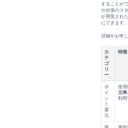
することが
や出張のス
が用意され
にできます
詳細やお申
カ
特徴
テ
ゴ
リ
ー
ポ
使用
イ
元率
ン
利用
ト
還
元
旅
海外