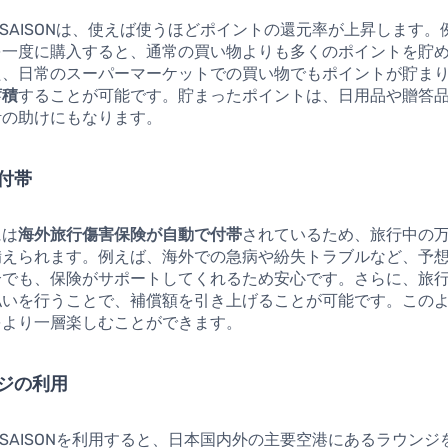
ARD SAISONは、使えば使うほどポイントの還元率が上昇します
を一度に購入すると、通常の買い物よりも多くのポイントを貯
た、日常のスーパーマーケットでの買い物でもポイントが貯ま
蓄積
することが可能です。貯まったポイントは、日用品や贈答
計の助けにもなります。
付帯
には
海外旅行傷害保険が自動で付帯
されているため、旅行中の
備えられます。例えば、海外での急病や紛失トラブルなど、予
合でも、保険がサポートしてくれるため安心です。さらに、旅
払いを行うことで、補償額を引き上げることが可能です。この
をより一層楽しむことができます。
ジの利用
ARD SAISONを利用すると、日本国内外の主要空港にあるラウンジ