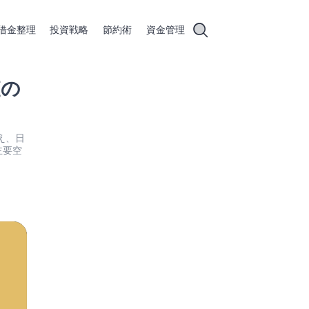
借金整理
投資戦略
節約術
資金管理
査の
増え、日
主要空