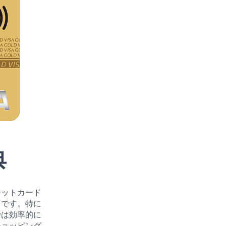
典
ジットカード
さ
です。特に
では効率的に
ショッピング