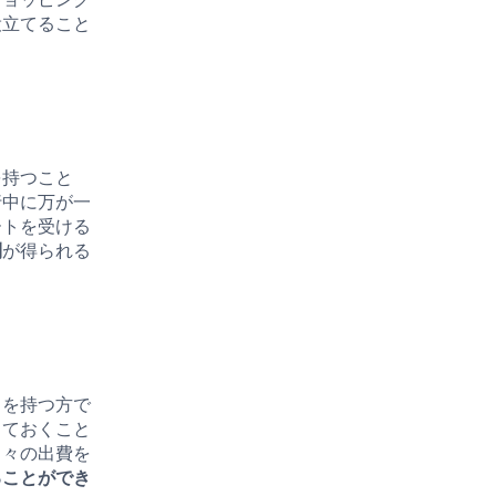
役立てること
を持つこと
行中に万が一
ートを受ける
利
が得られる
ドを持つ方で
しておくこと
日々の出費を
ることができ