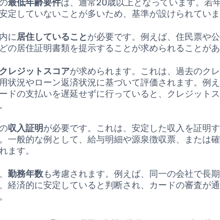
の
最低年齢要件
は、通常20歳以上となっています。若
安定していないことが多いため、基準が設けられてい
内に
居住していること
が必要です。例えば、住民票や
どの居住証明書類を提示することが求められることが
クレジットスコア
が求められます。これは、過去のク
用状況やローン返済状況に基づいて評価されます。例
ードの支払いを遅延せずに行っていると、クレジット
。
の
収入証明
が必要です。これは、安定した収入を証明
。一般的な例として、給与明細や源泉徴収票、または
れます。
、
勤務年数
も考慮されます。例えば、同一の会社で長
、経済的に安定していると判断され、カードの審査が
。