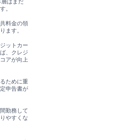
年層はまだ
ます。
公共料金の領
あります。
レジットカー
えば、クレジ
スコアが向上
するために重
確定申告書が
期間勤務して
通りやすくな