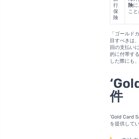
行
険
に
保
こと
険
「ゴールド
目すべきは
回の支払い
的に付帯す
した際にも
‘Go
件
‘Gold C
を提供して