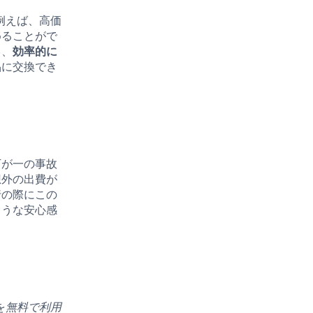
。例えば、高価
めることがで
り、
効率的に
品に交換でき
万が一の事故
想外の出費が
行の際にこの
ような安心感
を
無料で利用