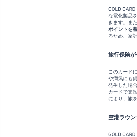
GOLD C
な電化製品
きます。ま
ポイントを
るため、家
旅行保険が
このカード
や病気にも
発生した場
カードで支
により、旅
空港ラウン
GOLD C