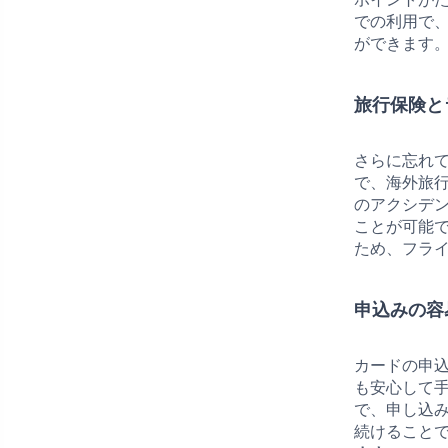
での利用で
ができます
旅行保険と
さらに忘れ
で、海外旅
のアクシデ
ことが可能
ため、フラ
申込みの容
カードの申
も安心して
で、申し込
続けること