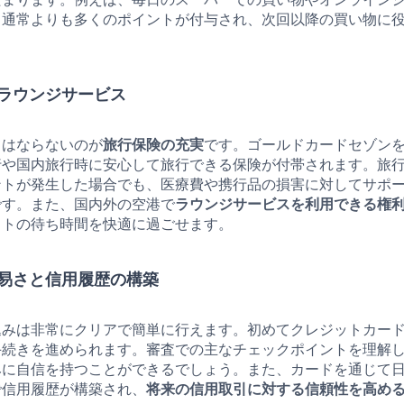
、通常よりも多くのポイントが付与され、次回以降の買い物に
。
ラウンジサービス
てはならないのが
旅行保険の充実
です。ゴールドカードセゾン
行や国内旅行時に安心して旅行できる保険が付帯されます。旅
ントが発生した場合でも、医療費や携行品の損害に対してサポ
です。また、国内外の空港で
ラウンジサービスを利用できる権
イトの待ち時間を快適に過ごせます。
易さと信用履歴の構築
込みは非常にクリアで簡単に行えます。初めてクレジットカー
手続きを進められます。審査での主なチェックポイントを理解
みに自信を持つことができるでしょう。また、カードを通じて
で信用履歴が構築され、
将来の信用取引に対する信頼性を高め