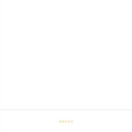
⭐⭐⭐⭐⭐