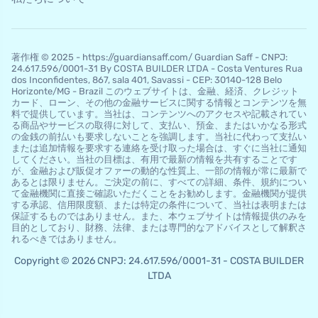
著作権 © 2025 - https://guardiansaff.com/ Guardian Saff - CNPJ:
24.617.596/0001-31 By COSTA BUILDER LTDA - Costa Ventures Rua
dos Inconfidentes, 867, sala 401, Savassi - CEP: 30140-128 Belo
Horizo​​nte/MG - Brazil このウェブサイトは、金融、経済、クレジット
カード、ローン、その他の金融サービスに関する情報とコンテンツを無
料で提供しています。当社は、コンテンツへのアクセスや記載されてい
る商品やサービスの取得に対して、支払い、預金、またはいかなる形式
の金銭の前払いも要求しないことを強調します。当社に代わって支払い
または追加情報を要求する連絡を受け取った場合は、すぐに当社に通知
してください。当社の目標は、有用で最新の情報を共有することです
が、金融および販促オファーの動的な性質上、一部の情報が常に最新で
あるとは限りません。ご決定の前に、すべての詳細、条件、規約につい
て金融機関に直接ご確認いただくことをお勧めします。金融機関が提供
する承認、信用限度額、または特定の条件について、当社は表明または
保証するものではありません。また、本ウェブサイトは情報提供のみを
目的としており、財務、法律、または専門的なアドバイスとして解釈さ
れるべきではありません。
Copyright © 2026 CNPJ: 24.617.596/0001-31 - COSTA BUILDER
LTDA