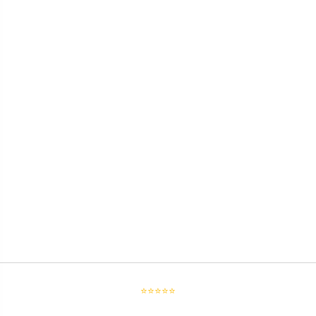
⭐⭐⭐⭐⭐