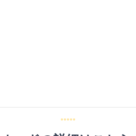
⭐⭐⭐⭐⭐