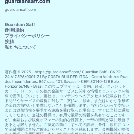
guardiansaff.com
guardiansaff.com
Guardian Saff
l利用規約
プライバシーポリシー
接触
私たちについて
著作権 © 2025 - https://guardiansaff.com/ Guardian Saff - CNPJ:
24.617.596/0001-31 By COSTA BUILDER LTDA - Costa Ventures Rua
dos Inconfidentes, 867, sala 401, Savassi - CEP: 30140-128 Belo
Horizo​​nte/MG - Brazil このウェブサイトは、金融、経済、クレジット
カード、ローン、その他の金融サービスに関する情報とコンテンツを無
料で提供しています。当社は、コンテンツへのアクセスや記載されてい
る商品やサービスの取得に対して、支払い、預金、またはいかなる形式
の金銭の前払いも要求しないことを強調します。当社に代わって支払い
または追加情報を要求する連絡を受け取った場合は、すぐに当社に通知
してください。当社の目標は、有用で最新の情報を共有することです
が、金融および販促オファーの動的な性質上、一部の情報が常に最新で
あるとは限りません。ご決定の前に、すべての詳細、条件、規約につい
て金融機関に直接ご確認いただくことをお勧めします。金融機関が提供