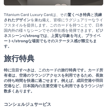
Titanium Card Luxury Cardは、その
驚くべき特典
と
洗練
されたデザイン
を兼ね備え、皆様にラグジュアリーなライ
フスタイルを提供します。このカードを持つことで、日本
国内外の様々なシーンでその存在感を発揮できます。
ビジ
ネスシーン</strongでは、上質な印象を与え、
プライベ
ート</strongな場面でもそのステータス感が際立ちま
す。
旅行特典
特に注目すべきは、このカードの
旅行特典
です。カード所
有者は、空港の
ラウンジアクセス
を利用できるため、長旅
の待ち時間を快適に過ごせます。例えば、成田空港や羽田
空港など、日本国内の主要空港でも利用できるラウンジが
数多くあります。
コンシェルジュサービス