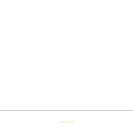
⭐⭐⭐⭐⭐