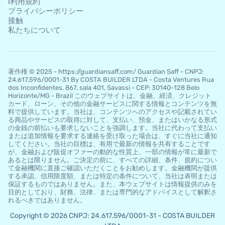
l利用規約
プライバシーポリシー
接触
私たちについて
著作権 © 2025 - https://guardiansaff.com/ Guardian Saff - CNPJ:
24.617.596/0001-31 By COSTA BUILDER LTDA - Costa Ventures Rua
dos Inconfidentes, 867, sala 401, Savassi - CEP: 30140-128 Belo
Horizo​​nte/MG - Brazil このウェブサイトは、金融、経済、クレジット
カード、ローン、その他の金融サービスに関する情報とコンテンツを無
料で提供しています。当社は、コンテンツへのアクセスや記載されてい
る商品やサービスの取得に対して、支払い、預金、またはいかなる形式
の金銭の前払いも要求しないことを強調します。当社に代わって支払い
または追加情報を要求する連絡を受け取った場合は、すぐに当社に通知
してください。当社の目標は、有用で最新の情報を共有することです
が、金融および販促オファーの動的な性質上、一部の情報が常に最新で
あるとは限りません。ご決定の前に、すべての詳細、条件、規約につい
て金融機関に直接ご確認いただくことをお勧めします。金融機関が提供
する承認、信用限度額、または特定の条件について、当社は表明または
保証するものではありません。また、本ウェブサイトは情報提供のみを
目的としており、財務、法律、または専門的なアドバイスとして解釈さ
れるべきではありません。
Copyright © 2026 CNPJ: 24.617.596/0001-31 - COSTA BUILDER