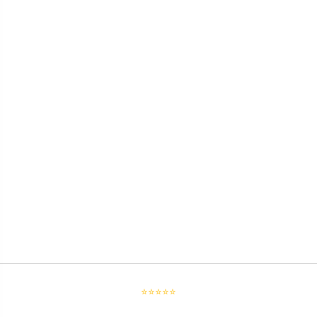
⭐⭐⭐⭐⭐