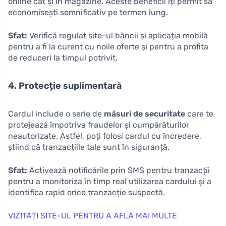
online cât și în magazine. Aceste beneficii îți permit să
economisești semnificativ pe termen lung.
Sfat:
Verifică regulat site-ul băncii și aplicația mobilă
pentru a fi la curent cu noile oferte și pentru a profita
de reduceri la timpul potrivit.
4. Protecție suplimentară
Cardul include o serie de
măsuri de securitate
care te
protejează împotriva fraudelor și cumpărăturilor
neautorizate. Astfel, poți folosi cardul cu încredere,
știind că tranzacțiile tale sunt în siguranță.
Sfat:
Activează notificările prin SMS pentru tranzacții
pentru a monitoriza în timp real utilizarea cardului și a
identifica rapid orice tranzacție suspectă.
VIZITAȚI SITE-UL PENTRU A AFLA MAI MULTE