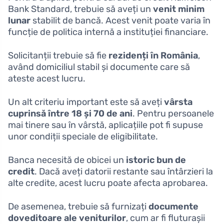
Bank Standard, trebuie să aveți un
venit minim
lunar
stabilit de bancă. Acest venit poate varia în
funcție de politica internă a instituției financiare.
Solicitanții trebuie să fie
rezidenți în România
,
având domiciliul stabil și documente care să
ateste acest lucru.
Un alt criteriu important este să aveți
vârsta
cuprinsă între 18 și 70 de ani
. Pentru persoanele
mai tinere sau în vârstă, aplicațiile pot fi supuse
unor condiții speciale de eligibilitate.
Banca necesită de obicei un
istoric bun de
credit
. Dacă aveți datorii restante sau întârzieri la
alte credite, acest lucru poate afecta aprobarea.
De asemenea, trebuie să furnizați
documente
doveditoare ale veniturilor
, cum ar fi fluturașii