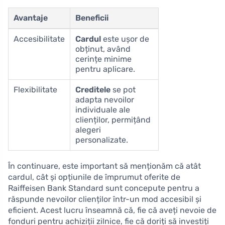
Avantaje
Beneficii
Accesibilitate
Cardul
este ușor de
obținut, având
cerințe minime
pentru aplicare.
Flexibilitate
Creditele
se pot
adapta nevoilor
individuale ale
clienților, permițând
alegeri
personalizate.
În continuare, este important să menționăm că atât
cardul, cât și opțiunile de împrumut oferite de
Raiffeisen Bank Standard sunt concepute pentru a
răspunde nevoilor clienților într-un mod accesibil și
eficient. Acest lucru înseamnă că, fie că aveți nevoie de
fonduri pentru achiziții zilnice, fie că doriți să investiți