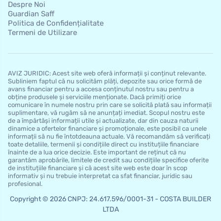
Despre Noi
Guardian Saff
Politica de Confidențialitate
Termeni de Utilizare
AVIZ JURIDIC: Acest site web oferă informații și conținut relevante.
Subliniem faptul că nu solicităm plăți, depozite sau orice formă de
avans financiar pentru a accesa conținutul nostru sau pentru a
obține produsele și serviciile menționate. Dacă primiți orice
comunicare în numele nostru prin care se solicită plată sau informații
suplimentare, vă rugăm să ne anunțați imediat. Scopul nostru este
de a împărtăși informații utile și actualizate, dar din cauza naturii
dinamice a ofertelor financiare și promoționale, este posibil ca unele
informații să nu fie întotdeauna actuale. Vă recomandăm să verificați
toate detaliile, termenii și condițiile direct cu instituțiile financiare
înainte de a lua orice decizie. Este important de reținut că nu
garantăm aprobările, limitele de credit sau condițiile specifice oferite
de instituțiile financiare și că acest site web este doar în scop
informativ și nu trebuie interpretat ca sfat financiar, juridic sau
profesional.
Copyright © 2026 CNPJ: 24.617.596/0001-31 - COSTA BUILDER
LTDA