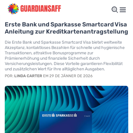
Erste Bank und Sparkasse Smartcard Visa
Anleitung zur Kreditkartenantragstellung
Die Erste Bank und Sparkasse Smartcard Visa bietet weltweite
Akzeptanz, kontaktloses Bezahlen für schnelle und hygienische
Transaktionen, attraktive Bonusprogramme zur
Prämienerhöhung und finanzielle Sicherheit durch
Versicherungsleistungen. Diese Vorteile garantieren Flexibilität
und zusätzlichen Wert für Ihre alltäglichen Ausgaben.
POR:
LINDA CARTER
EM 29 DE JÄNNER DE 2026