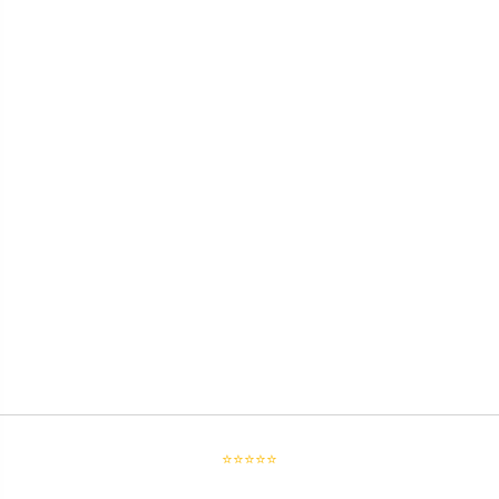
⭐⭐⭐⭐⭐