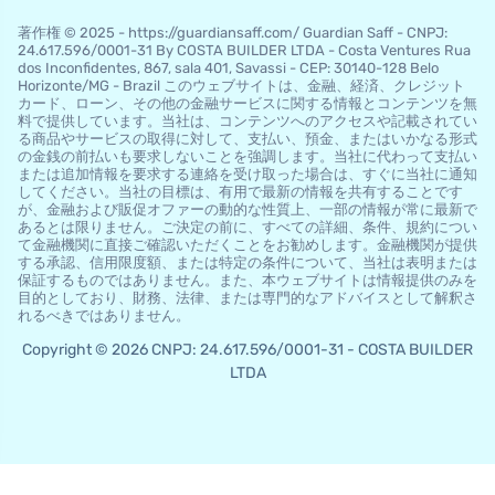
著作権 © 2025 - https://guardiansaff.com/ Guardian Saff - CNPJ:
24.617.596/0001-31 By COSTA BUILDER LTDA - Costa Ventures Rua
dos Inconfidentes, 867, sala 401, Savassi - CEP: 30140-128 Belo
Horizo​​nte/MG - Brazil このウェブサイトは、金融、経済、クレジット
カード、ローン、その他の金融サービスに関する情報とコンテンツを無
料で提供しています。当社は、コンテンツへのアクセスや記載されてい
る商品やサービスの取得に対して、支払い、預金、またはいかなる形式
の金銭の前払いも要求しないことを強調します。当社に代わって支払い
または追加情報を要求する連絡を受け取った場合は、すぐに当社に通知
してください。当社の目標は、有用で最新の情報を共有することです
が、金融および販促オファーの動的な性質上、一部の情報が常に最新で
あるとは限りません。ご決定の前に、すべての詳細、条件、規約につい
て金融機関に直接ご確認いただくことをお勧めします。金融機関が提供
する承認、信用限度額、または特定の条件について、当社は表明または
保証するものではありません。また、本ウェブサイトは情報提供のみを
目的としており、財務、法律、または専門的なアドバイスとして解釈さ
れるべきではありません。
Copyright © 2026 CNPJ: 24.617.596/0001-31 - COSTA BUILDER
LTDA