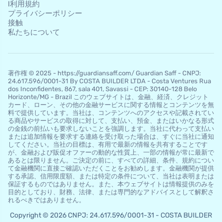
l利用規約
プライバシーポリシー
接触
私たちについて
著作権 © 2025 - https://guardiansaff.com/ Guardian Saff - CNPJ:
24.617.596/0001-31 By COSTA BUILDER LTDA - Costa Ventures Rua
dos Inconfidentes, 867, sala 401, Savassi - CEP: 30140-128 Belo
Horizo​​nte/MG - Brazil このウェブサイトは、金融、経済、クレジット
カード、ローン、その他の金融サービスに関する情報とコンテンツを無
料で提供しています。当社は、コンテンツへのアクセスや記載されてい
る商品やサービスの取得に対して、支払い、預金、またはいかなる形式
の金銭の前払いも要求しないことを強調します。当社に代わって支払い
または追加情報を要求する連絡を受け取った場合は、すぐに当社に通知
してください。当社の目標は、有用で最新の情報を共有することです
が、金融および販促オファーの動的な性質上、一部の情報が常に最新で
あるとは限りません。ご決定の前に、すべての詳細、条件、規約につい
て金融機関に直接ご確認いただくことをお勧めします。金融機関が提供
する承認、信用限度額、または特定の条件について、当社は表明または
保証するものではありません。また、本ウェブサイトは情報提供のみを
目的としており、財務、法律、または専門的なアドバイスとして解釈さ
れるべきではありません。
Copyright © 2026 CNPJ: 24.617.596/0001-31 - COSTA BUILDER