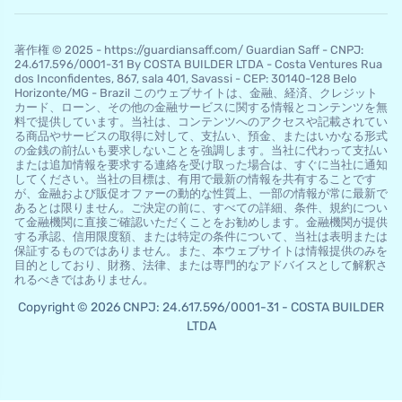
著作権 © 2025 - https://guardiansaff.com/ Guardian Saff - CNPJ:
24.617.596/0001-31 By COSTA BUILDER LTDA - Costa Ventures Rua
dos Inconfidentes, 867, sala 401, Savassi - CEP: 30140-128 Belo
Horizo​​nte/MG - Brazil このウェブサイトは、金融、経済、クレジット
カード、ローン、その他の金融サービスに関する情報とコンテンツを無
料で提供しています。当社は、コンテンツへのアクセスや記載されてい
る商品やサービスの取得に対して、支払い、預金、またはいかなる形式
の金銭の前払いも要求しないことを強調します。当社に代わって支払い
または追加情報を要求する連絡を受け取った場合は、すぐに当社に通知
してください。当社の目標は、有用で最新の情報を共有することです
が、金融および販促オファーの動的な性質上、一部の情報が常に最新で
あるとは限りません。ご決定の前に、すべての詳細、条件、規約につい
て金融機関に直接ご確認いただくことをお勧めします。金融機関が提供
する承認、信用限度額、または特定の条件について、当社は表明または
保証するものではありません。また、本ウェブサイトは情報提供のみを
目的としており、財務、法律、または専門的なアドバイスとして解釈さ
れるべきではありません。
Copyright © 2026 CNPJ: 24.617.596/0001-31 - COSTA BUILDER
LTDA