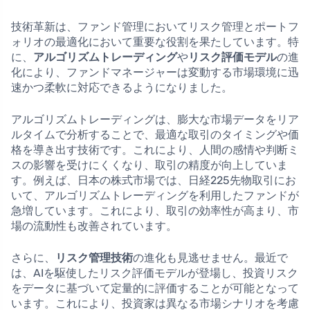
技術革新は、ファンド管理においてリスク管理とポートフ
ォリオの最適化において重要な役割を果たしています。特
に、
アルゴリズムトレーディング
や
リスク評価モデル
の進
化により、ファンドマネージャーは変動する市場環境に迅
速かつ柔軟に対応できるようになりました。
アルゴリズムトレーディングは、膨大な市場データをリア
ルタイムで分析することで、最適な取引のタイミングや価
格を導き出す技術です。これにより、人間の感情や判断ミ
スの影響を受けにくくなり、取引の精度が向上していま
す。例えば、日本の株式市場では、日経225先物取引にお
いて、アルゴリズムトレーディングを利用したファンドが
急増しています。これにより、取引の効率性が高まり、市
場の流動性も改善されています。
さらに、
リスク管理技術
の進化も見逃せません。最近で
は、AIを駆使したリスク評価モデルが登場し、投資リスク
をデータに基づいて定量的に評価することが可能となって
います。これにより、投資家は異なる市場シナリオを考慮