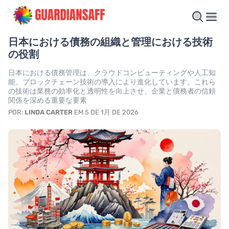
日本における債務の組織と管理における技術
の役割
日本における債務管理は、クラウドコンピューティングや人工知
能、ブロックチェーン技術の導入により進化しています。これら
の技術は業務の効率化と透明性を向上させ、企業と債務者の信頼
関係を深める重要な要素
POR:
LINDA CARTER
EM 5 DE 1月 DE 2026