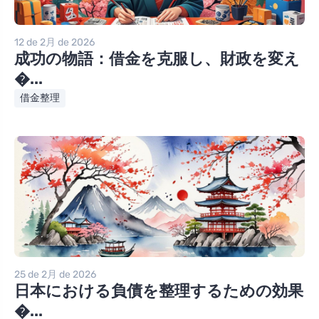
12 de 2月 de 2026
成功の物語：借金を克服し、財政を変え
�...
借金整理
25 de 2月 de 2026
日本における負債を整理するための効果
�...