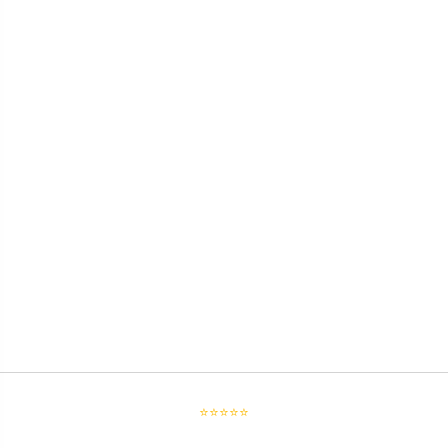
⭐⭐⭐⭐⭐